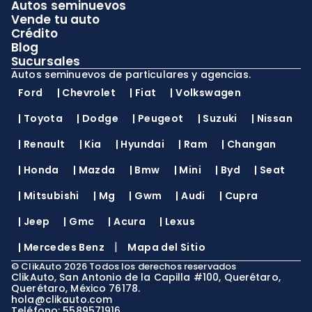
Autos seminuevos
Vende tu auto
Crédito
Blog
Sucursales
Autos seminuevos de particulares y agencias.
Ford
|
Chevrolet
|
Fiat
|
Volkswagen
|
Toyota
|
Dodge
|
Peugeot
|
Suzuki
|
Nissan
|
Renault
|
Kia
|
Hyundai
|
Ram
|
Changan
|
Honda
|
Mazda
|
Bmw
|
Mini
|
Byd
|
Seat
|
Mitsubishi
|
Mg
|
Gwm
|
Audi
|
Cupra
|
Jeep
|
Gmc
|
Acura
|
Lexus
|
|
Mercedes Benz
Mapa del Sitio
©
ClikAuto
2026
Todos los derechos reservados
ClikAuto, San Antonio de la Capilla #100, Querétaro,
Querétaro, México 76178.
hola@clikauto.com
Teléfono: 5589571916