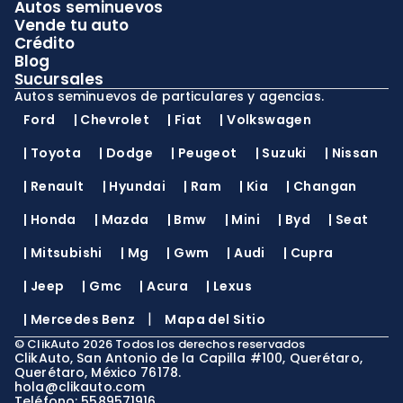
Autos seminuevos
Vende tu auto
Crédito
Blog
Sucursales
Autos seminuevos de particulares y agencias.
Ford
|
Chevrolet
|
Fiat
|
Volkswagen
|
Toyota
|
Dodge
|
Peugeot
|
Suzuki
|
Nissan
|
Renault
|
Hyundai
|
Ram
|
Kia
|
Changan
|
Honda
|
Mazda
|
Bmw
|
Mini
|
Byd
|
Seat
|
Mitsubishi
|
Mg
|
Gwm
|
Audi
|
Cupra
|
Jeep
|
Gmc
|
Acura
|
Lexus
|
|
Mercedes Benz
Mapa del Sitio
©
ClikAuto
2026
Todos los derechos reservados
ClikAuto, San Antonio de la Capilla #100, Querétaro,
Querétaro, México 76178.
hola@clikauto.com
Teléfono: 5589571916