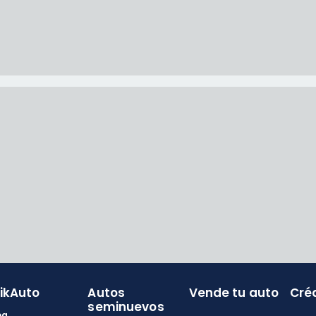
likAuto
Autos
Vende tu auto
Cré
seminuevos
og