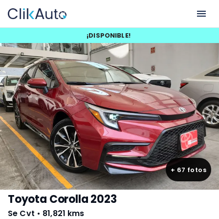
¡
DISPONIBLE
!
+
67
fotos
Toyota Corolla 2023
Se Cvt
•
81,821 kms