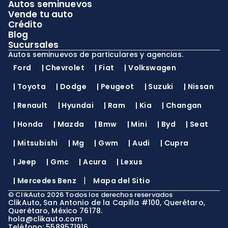
Autos seminuevos
Vende tu auto
Crédito
Blog
Sucursales
Autos seminuevos de particulares y agencias.
Ford
|
Chevrolet
|
Fiat
|
Volkswagen
|
Toyota
|
Dodge
|
Peugeot
|
Suzuki
|
Nissan
|
Renault
|
Hyundai
|
Ram
|
Kia
|
Changan
|
Honda
|
Mazda
|
Bmw
|
Mini
|
Byd
|
Seat
|
Mitsubishi
|
Mg
|
Gwm
|
Audi
|
Cupra
|
Jeep
|
Gmc
|
Acura
|
Lexus
|
|
Mercedes Benz
Mapa del Sitio
©
ClikAuto
2026
Todos los derechos reservados
ClikAuto, San Antonio de la Capilla #100, Querétaro,
Querétaro, México 76178.
hola@clikauto.com
Teléfono: 5589571916