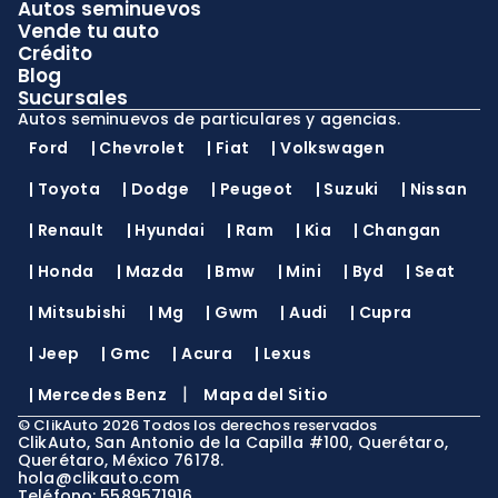
Autos seminuevos
Vende tu auto
Crédito
Blog
Sucursales
Autos seminuevos de particulares y agencias.
Ford
|
Chevrolet
|
Fiat
|
Volkswagen
|
Toyota
|
Dodge
|
Peugeot
|
Suzuki
|
Nissan
|
Renault
|
Hyundai
|
Ram
|
Kia
|
Changan
|
Honda
|
Mazda
|
Bmw
|
Mini
|
Byd
|
Seat
|
Mitsubishi
|
Mg
|
Gwm
|
Audi
|
Cupra
|
Jeep
|
Gmc
|
Acura
|
Lexus
|
|
Mercedes Benz
Mapa del Sitio
©
ClikAuto
2026
Todos los derechos reservados
ClikAuto, San Antonio de la Capilla #100, Querétaro,
Querétaro, México 76178.
hola@clikauto.com
Teléfono: 5589571916