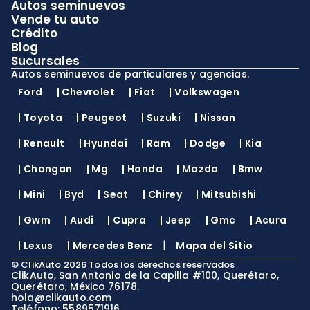
Autos seminuevos
Vende tu auto
Crédito
Blog
Sucursales
Autos seminuevos de particulares y agencias.
Ford
|
Chevrolet
|
Fiat
|
Volkswagen
|
Toyota
|
Peugeot
|
Suzuki
|
Nissan
|
Renault
|
Hyundai
|
Ram
|
Dodge
|
Kia
|
Changan
|
Mg
|
Honda
|
Mazda
|
Bmw
|
Mini
|
Byd
|
Seat
|
Chirey
|
Mitsubishi
|
Gwm
|
Audi
|
Cupra
|
Jeep
|
Gmc
|
Acura
|
|
Lexus
|
Mercedes Benz
Mapa del Sitio
©
ClikAuto
2026
Todos los derechos reservados
ClikAuto, San Antonio de la Capilla #100, Querétaro,
Querétaro, México 76178.
hola@clikauto.com
Teléfono: 5589571916