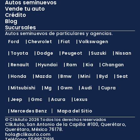
Autos seminuevos
Vende tu auto
Crédito
Blog
Sucursales
Autos seminuevos de particulares y agencias.
Ford
|
Chevrolet
|
Fiat
|
Volkswagen
|
Toyota
|
Dodge
|
Peugeot
|
Suzuki
|
Nissan
|
Renault
|
Hyundai
|
Ram
|
Kia
|
Changan
|
Honda
|
Mazda
|
Bmw
|
Mini
|
Byd
|
Seat
|
Mitsubishi
|
Mg
|
Gwm
|
Audi
|
Cupra
|
Jeep
|
Gmc
|
Acura
|
Lexus
|
|
Mercedes Benz
Mapa del Sitio
©
ClikAuto
2026
Todos los derechos reservados
ClikAuto, San Antonio de la Capilla #100, Querétaro,
Querétaro, México 76178.
hola@clikauto.com
Teléfono: 5589571916