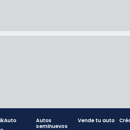
likAuto
Autos
Vende tu auto
Cré
seminuevos
og