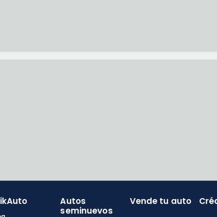
likAuto
Autos
Vende tu auto
Cré
seminuevos
og