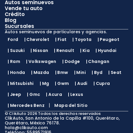
Autos seminuevos
Vende tu auto
Crédito
Blog
Sucursales
Autos seminuevos de particulares y agencias.
Ford
|
Chevrolet
|
Fiat
|
Toyota
|
Peugeot
|
Suzuki
|
Nissan
|
Renault
|
Kia
|
Hyundai
|
Ram
|
Volkswagen
|
Dodge
|
Changan
|
Honda
|
Mazda
|
Bmw
|
Mini
|
Byd
|
Seat
|
Mitsubishi
|
Mg
|
Gwm
|
Audi
|
Cupra
|
Jeep
|
Gmc
|
Acura
|
Lexus
|
|
Mercedes Benz
Mapa del Sitio
©
ClikAuto
2026
Todos los derechos reservados
ClikAuto, San Antonio de la Capilla #100, Querétaro,
Querétaro, México 76178.
hola@clikauto.com
Teléfono: 5589571916