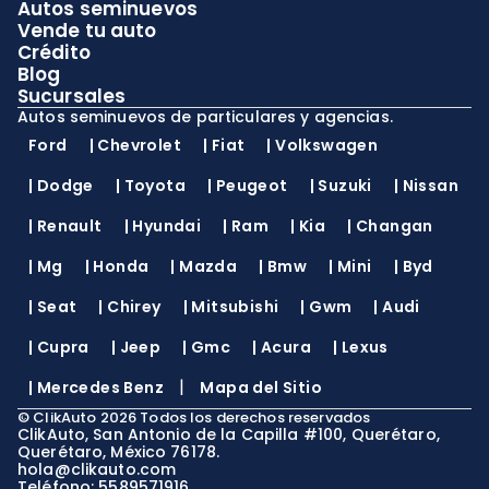
Autos seminuevos
Vende tu auto
Crédito
Blog
Sucursales
Autos seminuevos de particulares y agencias.
Ford
|
Chevrolet
|
Fiat
|
Volkswagen
|
Dodge
|
Toyota
|
Peugeot
|
Suzuki
|
Nissan
|
Renault
|
Hyundai
|
Ram
|
Kia
|
Changan
|
Mg
|
Honda
|
Mazda
|
Bmw
|
Mini
|
Byd
|
Seat
|
Chirey
|
Mitsubishi
|
Gwm
|
Audi
|
Cupra
|
Jeep
|
Gmc
|
Acura
|
Lexus
|
|
Mercedes Benz
Mapa del Sitio
©
ClikAuto
2026
Todos los derechos reservados
ClikAuto, San Antonio de la Capilla #100, Querétaro,
Querétaro, México 76178.
hola@clikauto.com
Teléfono: 5589571916