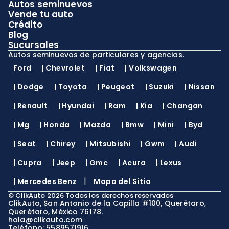
Autos seminuevos
Vende tu auto
Crédito
Blog
Sucursales
Autos seminuevos de particulares y agencias.
Ford
|
Chevrolet
|
Fiat
|
Volkswagen
|
Dodge
|
Toyota
|
Peugeot
|
Suzuki
|
Nissan
|
Renault
|
Hyundai
|
Ram
|
Kia
|
Changan
|
Mg
|
Honda
|
Mazda
|
Bmw
|
Mini
|
Byd
|
Seat
|
Chirey
|
Mitsubishi
|
Gwm
|
Audi
|
Cupra
|
Jeep
|
Gmc
|
Acura
|
Lexus
|
|
Mercedes Benz
Mapa del Sitio
©
ClikAuto
2026
Todos los derechos reservados
ClikAuto, San Antonio de la Capilla #100, Querétaro,
Querétaro, México 76178.
hola@clikauto.com
Teléfono: 5589571916