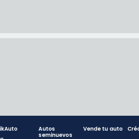
likAuto
Autos
Vende tu auto
Cré
seminuevos
og