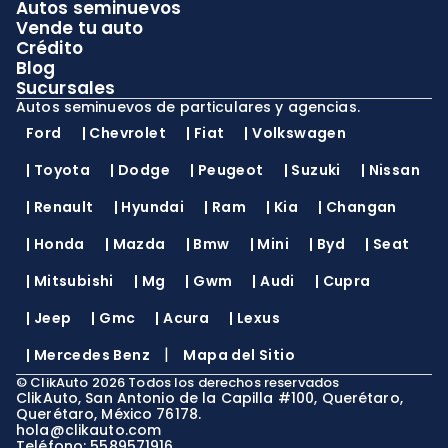
Autos seminuevos
Vende tu auto
Crédito
Blog
Sucursales
Autos seminuevos de particulares y agencias.
Ford
|
Chevrolet
|
Fiat
|
Volkswagen
|
Toyota
|
Dodge
|
Peugeot
|
Suzuki
|
Nissan
|
Renault
|
Hyundai
|
Ram
|
Kia
|
Changan
|
Honda
|
Mazda
|
Bmw
|
Mini
|
Byd
|
Seat
|
Mitsubishi
|
Mg
|
Gwm
|
Audi
|
Cupra
|
Jeep
|
Gmc
|
Acura
|
Lexus
|
|
Mercedes Benz
Mapa del Sitio
©
ClikAuto
2026
Todos los derechos reservados
ClikAuto, San Antonio de la Capilla #100, Querétaro,
Querétaro, México 76178.
hola@clikauto.com
Teléfono: 5589571916