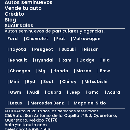
Autos seminuevos
Vende tu auto
Crédito
Blog
Sucursales
Autos seminuevos de particulares y agencias.
Ford
|
Chevrolet
|
Fiat
|
Volkswagen
|
Toyota
|
Peugeot
|
Suzuki
|
Nissan
|
Renault
|
Hyundai
|
Ram
|
Dodge
|
Kia
|
Changan
|
Mg
|
Honda
|
Mazda
|
Bmw
|
Mini
|
Byd
|
Seat
|
Chirey
|
Mitsubishi
|
Gwm
|
Audi
|
Cupra
|
Jeep
|
Gmc
|
Acura
|
|
Lexus
|
Mercedes Benz
Mapa del Sitio
©
ClikAuto
2026
Todos los derechos reservados
ClikAuto, San Antonio de la Capilla #100, Querétaro,
Querétaro, México 76178.
hola@clikauto.com
Teléfono: 5589571916