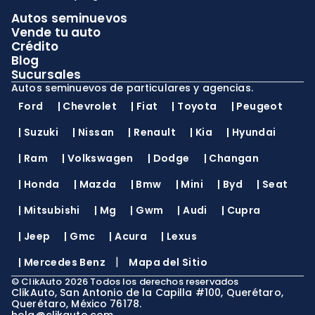
Autos seminuevos
Vende tu auto
Crédito
Blog
Sucursales
Autos seminuevos de particulares y agencias.
Ford
|
Chevrolet
|
Fiat
|
Toyota
|
Peugeot
|
Suzuki
|
Nissan
|
Renault
|
Kia
|
Hyundai
|
Ram
|
Volkswagen
|
Dodge
|
Changan
|
Honda
|
Mazda
|
Bmw
|
Mini
|
Byd
|
Seat
|
Mitsubishi
|
Mg
|
Gwm
|
Audi
|
Cupra
|
Jeep
|
Gmc
|
Acura
|
Lexus
|
|
Mercedes Benz
Mapa del Sitio
©
ClikAuto
2026
Todos los derechos reservados
ClikAuto, San Antonio de la Capilla #100, Querétaro,
Querétaro, México 76178.