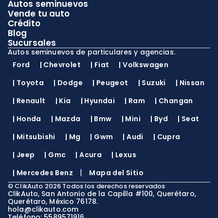
Autos seminuevos
Vende tu auto
Crédito
Blog
Sucursales
Autos seminuevos de particulares y agencias.
Ford
|
Chevrolet
|
Fiat
|
Volkswagen
|
Toyota
|
Dodge
|
Peugeot
|
Suzuki
|
Nissan
|
Renault
|
Kia
|
Hyundai
|
Ram
|
Changan
|
Honda
|
Mazda
|
Bmw
|
Mini
|
Byd
|
Seat
|
Mitsubishi
|
Mg
|
Gwm
|
Audi
|
Cupra
|
Jeep
|
Gmc
|
Acura
|
Lexus
|
|
Mercedes Benz
Mapa del Sitio
©
ClikAuto
2026
Todos los derechos reservados
ClikAuto, San Antonio de la Capilla #100, Querétaro,
Querétaro, México 76178.
hola@clikauto.com
Teléfono: 5589571916