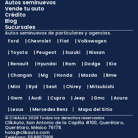
Autos seminuevos
Vende tu auto
Crédito
Blog
Sucursales
Autos seminuevos de particulares y agencias.
Ford
|
Chevrolet
|
Fiat
|
Volkswagen
|
Toyota
|
Peugeot
|
Suzuki
|
Nissan
|
Renault
|
Hyundai
|
Ram
|
Dodge
|
Kia
|
Changan
|
Mg
|
Honda
|
Mazda
|
Bmw
|
Mini
|
Byd
|
Seat
|
Chirey
|
Mitsubishi
|
Gwm
|
Audi
|
Cupra
|
Jeep
|
Gmc
|
Acura
|
|
Lexus
|
Mercedes Benz
Mapa del Sitio
©
ClikAuto
2026
Todos los derechos reservados
ClikAuto, San Antonio de la Capilla #100, Querétaro,
Querétaro, México 76178.
hola@clikauto.com
Teléfono: 5589571916