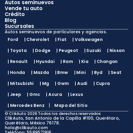
Autos seminuevos
Vende tu auto
Crédito
Blog
Sucursales
Autos seminuevos de particulares y agencias.
Ford
|
Chevrolet
|
Fiat
|
Volkswagen
|
Toyota
|
Dodge
|
Peugeot
|
Suzuki
|
Nissan
|
Renault
|
Hyundai
|
Ram
|
Kia
|
Changan
|
Honda
|
Mazda
|
Bmw
|
Mini
|
Byd
|
Seat
|
Mitsubishi
|
Mg
|
Gwm
|
Audi
|
Cupra
|
Jeep
|
Gmc
|
Acura
|
Lexus
|
|
Mercedes Benz
Mapa del Sitio
©
ClikAuto
2026
Todos los derechos reservados
ClikAuto, San Antonio de la Capilla #100, Querétaro,
Querétaro, México 76178.
hola@clikauto.com
Teléfono: 5589571916