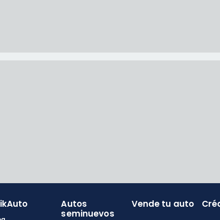
likAuto
Autos
Vende tu auto
Cré
seminuevos
og