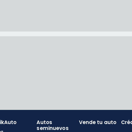
likAuto
Autos
Vende tu auto
Cré
seminuevos
og