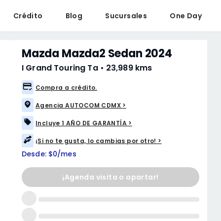
Crédito
Blog
Sucursales
One Day
Mazda Mazda2 Sedan 2024
I Grand Touring Ta
•
23,989 kms
Compra a crédito.
Agencia AUTOCOM CDMX >
Incluye 1 AÑO DE GARANTÍA >
¡Si no te gusta, lo cambias por otro! >
Desde: $0/mes
¡Agenda visita o apartar!