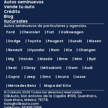
Autos seminuevos
Vende tu auto
Crédito
Blog
Sucursales
Autos seminuevos de particulares y agencias.
Ford
|
Chevrolet
|
Fiat
|
Volkswagen
|
Dodge
|
Toyota
|
Peugeot
|
Suzuki
|
Nissan
|
Renault
|
Hyundai
|
Ram
|
Kia
|
Changan
|
Mg
|
Honda
|
Mazda
|
Bmw
|
Mini
|
Byd
|
Seat
|
Chirey
|
Mitsubishi
|
Gwm
|
Audi
|
Cupra
|
Jeep
|
Gmc
|
Acura
|
Lexus
|
|
Mercedes Benz
Mapa del Sitio
©
ClikAuto
2026
Todos los derechos reservados
ClikAuto, San Antonio de la Capilla #100, Querétaro,
Querétaro, México 76178.
hola@clikauto.com
Teléfono: 5589571916