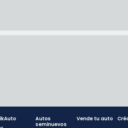
likAuto
Autos
Vende tu auto
Cré
seminuevos
og