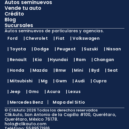
Autos seminuevos
Vende tu auto
Crédito
Blog
Sucursales
Autos seminuevos de particulares y agencias.
Ford
|
Chevrolet
|
Fiat
|
Volkswagen
|
Toyota
|
Dodge
|
Peugeot
|
Suzuki
|
Nissan
|
Renault
|
Kia
|
Hyundai
|
Ram
|
Changan
|
Honda
|
Mazda
|
Bmw
|
Mini
|
Byd
|
Seat
|
Mitsubishi
|
Mg
|
Gwm
|
Audi
|
Cupra
|
Jeep
|
Gmc
|
Acura
|
Lexus
|
|
Mercedes Benz
Mapa del Sitio
©
ClikAuto
2026
Todos los derechos reservados
ClikAuto, San Antonio de la Capilla #100, Querétaro,
Querétaro, México 76178.
hola@clikauto.com
Teléfono: 5589571916