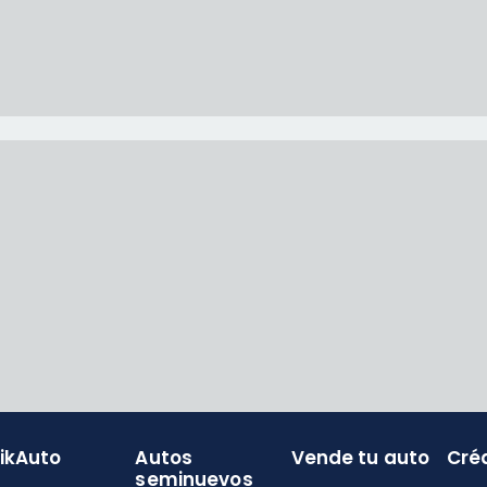
likAuto
Autos
Vende tu auto
Cré
seminuevos