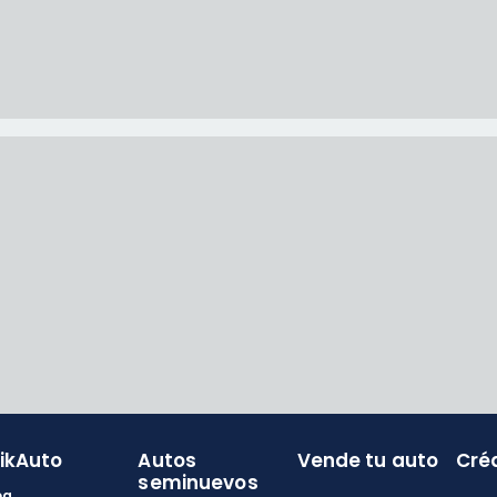
likAuto
Autos
Vende tu auto
Cré
seminuevos
og