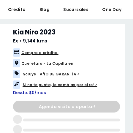
Crédito
Blog
Sucursales
One Day
Kia Niro 2023
Ex
•
9,144 kms
Compra a crédito.
Queretaro - La Capilla en
Incluye 1 AÑO DE GARANTÍA >
¡Si no te gusta, lo cambias por otro! >
Desde: $0/mes
¡Agenda visita o apartar!