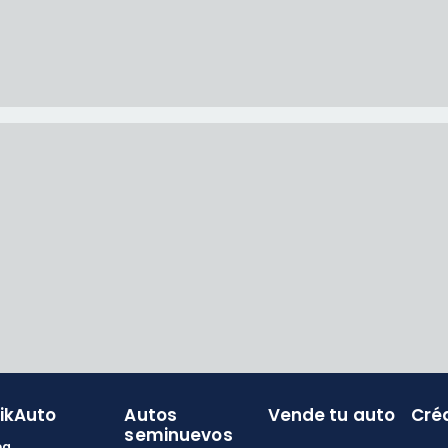
likAuto
Autos
Vende tu auto
Cré
seminuevos
og