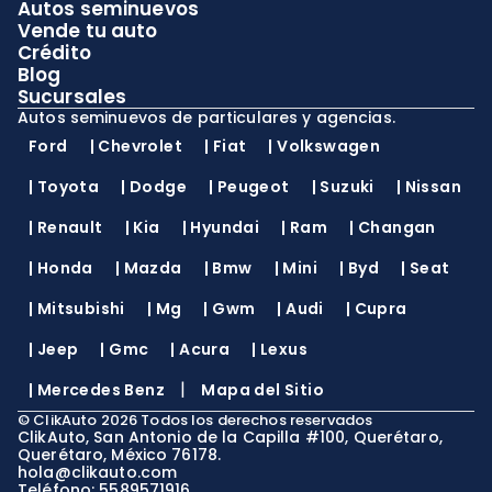
Autos seminuevos
Vende tu auto
Crédito
Blog
Sucursales
Autos seminuevos de particulares y agencias.
Ford
|
Chevrolet
|
Fiat
|
Volkswagen
|
Toyota
|
Dodge
|
Peugeot
|
Suzuki
|
Nissan
|
Renault
|
Kia
|
Hyundai
|
Ram
|
Changan
|
Honda
|
Mazda
|
Bmw
|
Mini
|
Byd
|
Seat
|
Mitsubishi
|
Mg
|
Gwm
|
Audi
|
Cupra
|
Jeep
|
Gmc
|
Acura
|
Lexus
|
|
Mercedes Benz
Mapa del Sitio
©
ClikAuto
2026
Todos los derechos reservados
ClikAuto, San Antonio de la Capilla #100, Querétaro,
Querétaro, México 76178.
hola@clikauto.com
Teléfono: 5589571916