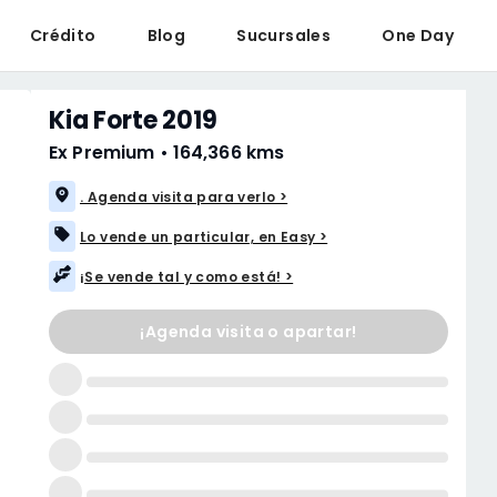
Crédito
Blog
Sucursales
One Day
Kia Forte 2019
Ex Premium
•
164,366 kms
. Agenda visita para verlo >
Lo vende un particular, en Easy >
¡Se vende tal y como está! >
¡Agenda visita o apartar!