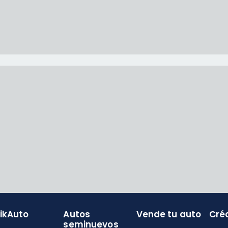
likAuto
Autos
Vende tu auto
Cré
seminuevos