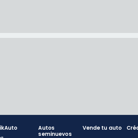
likAuto
Autos
Vende tu auto
Cré
seminuevos
og