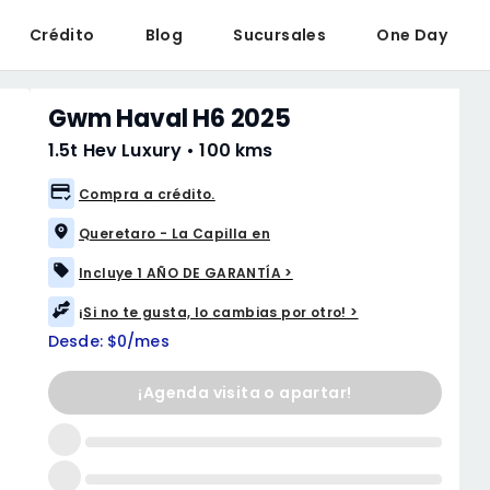
Crédito
Blog
Sucursales
One Day
Gwm Haval H6 2025
1.5t Hev Luxury
•
100 kms
Compra a crédito.
Queretaro - La Capilla en
Incluye 1 AÑO DE GARANTÍA >
¡Si no te gusta, lo cambias por otro! >
Desde: $0/mes
¡Agenda visita o apartar!