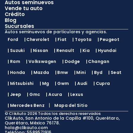
Autos seminuevos
Vende tu auto
Crédito
Blog
Sucursales
Autos seminuevos de particulares y agencias.
Ford
|
Chevrolet
|
Fiat
|
Toyota
|
Peugeot
|
Suzuki
|
Nissan
|
Renault
|
Kia
|
Hyundai
|
Ram
|
Volkswagen
|
Dodge
|
Changan
|
Honda
|
Mazda
|
Bmw
|
Mini
|
Byd
|
Seat
|
Mitsubishi
|
Mg
|
Gwm
|
Audi
|
Cupra
|
Jeep
|
Gmc
|
Acura
|
Lexus
|
|
Mercedes Benz
Mapa del Sitio
©
ClikAuto
2026
Todos los derechos reservados
ClikAuto, San Antonio de la Capilla #100, Querétaro,
Querétaro, México 76178.
hola@clikauto.com
Teléfono: 5589571916