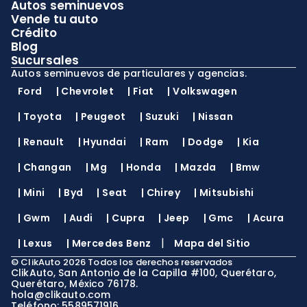
Autos seminuevos
Vende tu auto
Crédito
Blog
Sucursales
Autos seminuevos de particulares y agencias.
Ford
|
Chevrolet
|
Fiat
|
Volkswagen
|
Toyota
|
Peugeot
|
Suzuki
|
Nissan
|
Renault
|
Hyundai
|
Ram
|
Dodge
|
Kia
|
Changan
|
Mg
|
Honda
|
Mazda
|
Bmw
|
Mini
|
Byd
|
Seat
|
Chirey
|
Mitsubishi
|
Gwm
|
Audi
|
Cupra
|
Jeep
|
Gmc
|
Acura
|
|
Lexus
|
Mercedes Benz
Mapa del Sitio
©
ClikAuto
2026
Todos los derechos reservados
ClikAuto, San Antonio de la Capilla #100, Querétaro,
Querétaro, México 76178.
hola@clikauto.com
Teléfono: 5589571916