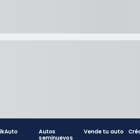
likAuto
Autos
Vende tu auto
Cré
seminuevos