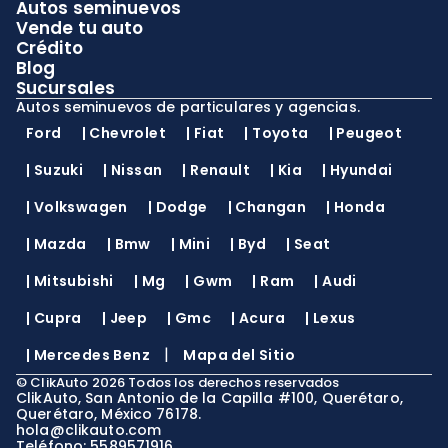
Autos seminuevos
Vende tu auto
Crédito
Blog
Sucursales
Autos seminuevos de particulares y agencias.
Ford
|
Chevrolet
|
Fiat
|
Toyota
|
Peugeot
|
Suzuki
|
Nissan
|
Renault
|
Kia
|
Hyundai
|
Volkswagen
|
Dodge
|
Changan
|
Honda
|
Mazda
|
Bmw
|
Mini
|
Byd
|
Seat
|
Mitsubishi
|
Mg
|
Gwm
|
Ram
|
Audi
|
Cupra
|
Jeep
|
Gmc
|
Acura
|
Lexus
|
|
Mercedes Benz
Mapa del Sitio
©
ClikAuto
2026
Todos los derechos reservados
ClikAuto, San Antonio de la Capilla #100, Querétaro,
Querétaro, México 76178.
hola@clikauto.com
Teléfono: 5589571916