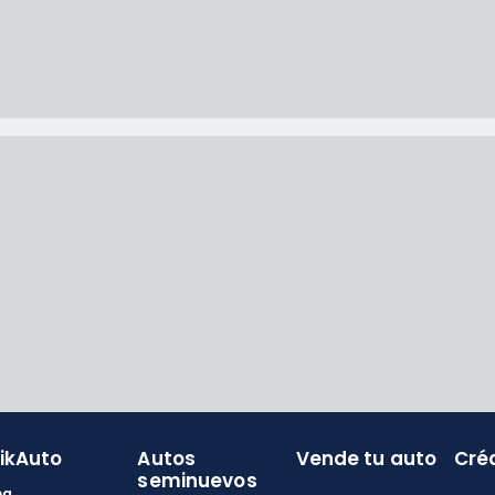
likAuto
Autos
Vende tu auto
Cré
seminuevos
og