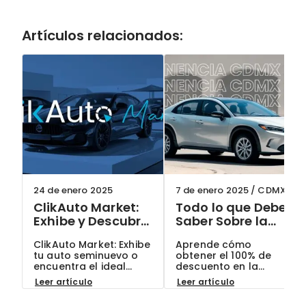
Artículos relacionados:
24 de enero 2025
7 de enero 2025
/
CDMX
ClikAuto Market:
Todo lo que Debes
Exhibe y Descubre
Saber Sobre la
Autos
Tenencia en
ClikAuto Market: Exhibe
Aprende cómo
Seminuevos en un
CDMX 2025
tu auto seminuevo o
obtener el 100% de
Solo Lugar
encuentra el ideal
descuento en la
para ti. Un evento
tenencia en CDMX
Leer artículo
Leer artículo
exclusivo este 25 de
2025. Sigue los pasos
enero. Regístrate
para pagar tu