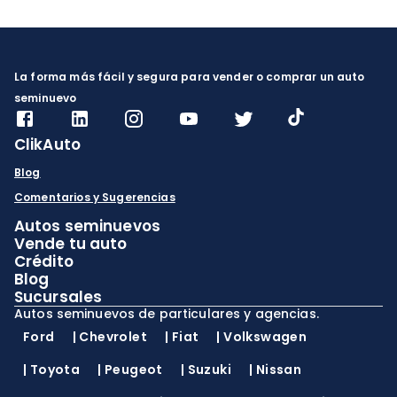
ahora.
refrendo y evita
multas. Lee más en
ClikAuto Blog.
La forma más fácil y segura para vender o comprar un auto
seminuevo
ClikAuto
Blog
Comentarios y Sugerencias
Autos seminuevos
Vende tu auto
Crédito
Blog
Sucursales
Autos seminuevos de particulares y agencias.
Ford
|
Chevrolet
|
Fiat
|
Volkswagen
|
Toyota
|
Peugeot
|
Suzuki
|
Nissan