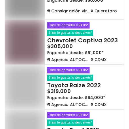
Enganche desde:
$60,000*
Consignación virtual
Queretaro
1 año de garantía GRATIS*
Si no te gusta, lo devuelves*
Chevrolet Captiva 2023
$305,000
Enganche desde:
$61,000*
Agencia AUTOCOM
CDMX
1 año de garantía GRATIS*
Si no te gusta, lo devuelves*
Toyota Raize 2022
$319,000
Enganche desde:
$64,000*
Agencia AUTOCOM
CDMX
1 año de garantía GRATIS*
Si no te gusta, lo devuelves*