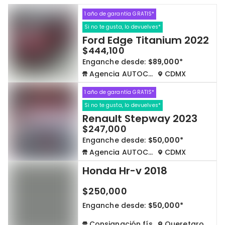
1 año de garantía GRATIS*
Cdmx y Edo Mex
Querétaro
Si no te gusta, lo devuelves*
Ford Edge Titanium 2022
Con garantía
Negociar precio
$444,100
Enganche desde:
$89,000*
Agencia AUTOCOM
CDMX
Borrar todo
Ver autos
1 año de garantía GRATIS*
Si no te gusta, lo devuelves*
Renault Stepway 2023
$247,000
Enganche desde:
$50,000*
Agencia AUTOCOM
CDMX
Honda Hr-v 2018
$250,000
Enganche desde:
$50,000*
Consignación física
Queretaro