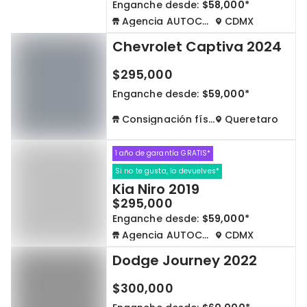
Enganche desde:
$58,000*
Agencia AUTOCOM
CDMX
Chevrolet Captiva 2024
$295,000
Enganche desde:
$59,000*
Consignación física
Queretaro
1 año de garantía GRATIS*
Si no te gusta, lo devuelves*
Kia Niro 2019
$295,000
Enganche desde:
$59,000*
Agencia AUTOCOM
CDMX
Dodge Journey 2022
$300,000