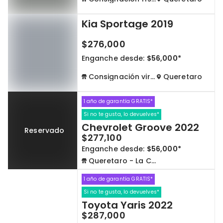
Kia Sportage 2019
$276,000
Enganche desde:
$56,000*
Consignación virtual
Queretaro
1 año de garantía GRATIS*
Si no te gusta, lo devuelves*
Chevrolet Groove 2022
Reservado
$277,100
Enganche desde:
$56,000*
Queretaro - La Capilla
1 año de garantía GRATIS*
Si no te gusta, lo devuelves*
Toyota Yaris 2022
$287,000