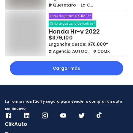
Queretaro - La Capilla
1 año de garantía GRATIS*
Si no te gusta, lo devuelves*
Honda Hr-v 2022
$379,100
Enganche desde:
$76,000*
Agencia AUTOCOM
CDMX
Cargar más
La forma más fácil y segura para vender o comprar un auto
seminuevo
ClikAuto