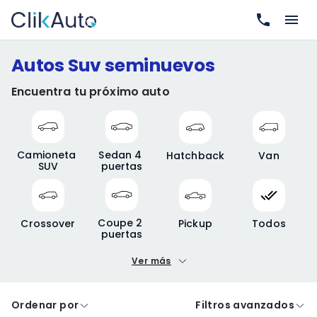
Autos Suv seminuevos
Encuentra tu próximo auto
Camioneta 
Sedan 4 
Hatchback
Van
SUV
puertas
Coupe 2 
Crossover
Pickup
Todos
puertas
Ver más
Precio mínimo
Precio máximo
Ordenar por
Filtros avanzados
A crédito
De contado