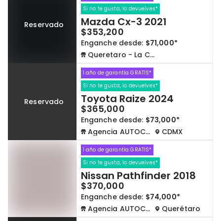
Si no te gusta, lo devuelves*
Mazda Cx-3 2021
Reservado
$353,200
Enganche desde:
$71,000*
Queretaro - La Capilla
1 año de garantía GRATIS*
Si no te gusta, lo devuelves*
Toyota Raize 2024
Reservado
$365,000
Enganche desde:
$73,000*
Agencia AUTOCOM
CDMX
1 año de garantía GRATIS*
Si no te gusta, lo devuelves*
Nissan Pathfinder 2018
$370,000
Enganche desde:
$74,000*
Agencia AUTOCOM
Querétaro