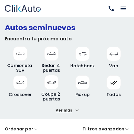
Autos seminuevos
Encuentra tu próximo auto
Camioneta 
Sedan 4 
Hatchback
Van
SUV
puertas
Coupe 2 
Crossover
Pickup
Todos
puertas
Ver más
Precio mínimo
Precio máximo
Ordenar por
Filtros avanzados
A crédito
De contado