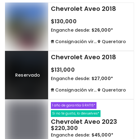
Chevrolet Aveo 2018
Cdmx y Edo Mex
Querétaro
$130,000
Con garantía
Negociar precio
Enganche desde:
$26,000*
Consignación virtual
Queretaro
Borrar todo
Ver autos
Chevrolet Aveo 2018
$131,000
Reservado
Enganche desde:
$27,000*
Consignación virtual
Queretaro
1 año de garantía GRATIS*
Si no te gusta, lo devuelves*
Chevrolet Aveo 2023
$220,300
Enganche desde:
$45,000*