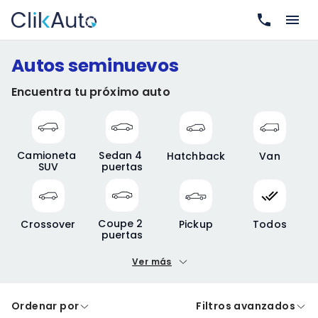
Autos seminuevos
Encuentra tu próximo auto
Camioneta 
Sedan 4 
Hatchback
Van
SUV
puertas
Coupe 2 
Crossover
Pickup
Todos
puertas
Ver más
Precio mínimo
Precio máximo
Ordenar por
Filtros avanzados
A crédito
De contado