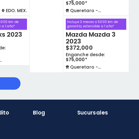
$75,000*
EDO. MEX.
Queretaro - La Capilla
 5000 km de
Incluye 3 meses o 5000 km de
e a 1 año*
garantía, extensible a 1 año*
ks 2023
Mazda Mazda 3
2023
$372,000
de:
Enganche desde:
$75,000*
Queretaro - La Capilla
dito
Blog
Sucursales