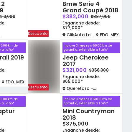
 2
Bmw Serie 4
9
Grand Coupé 2018
$382,000
410,000
$387,000
de:
Enganche desde:
$77,000*
Descuento
ClikAuto Lomas Verdes
EDO. MEX.
 5000 km de
Incluye 3 meses o 5000 km de
e a 1 año*
garantía, extensible a 1 año*
rail 2019
Jeep Cherokee
2017
$321,000
de:
$356,000
Enganche desde:
$65,000*
EDO. MEX.
Descuento
Queretaro - La Capilla
 5000 km de
Incluye 3 meses o 5000 km de
e a 1 año*
garantía, extensible a 1 año*
aptur
Mini Countryman
2018
$375,000
de:
Enganche desde: