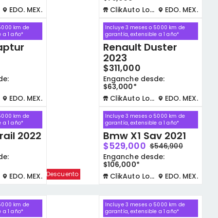
EDO. MEX.
ClikAuto Lomas Verdes
EDO. MEX.
 5000 km de
Incluye 3 meses o 5000 km de
e a 1 año*
garantía, extensible a 1 año*
aptur
Renault Duster
2023
$311,000
de:
Enganche desde:
$63,000*
EDO. MEX.
ClikAuto Lomas Verdes
EDO. MEX.
 5000 km de
Incluye 3 meses o 5000 km de
e a 1 año*
garantía, extensible a 1 año*
rail 2022
Bmw X1 Sav 2021
$529,000
$546,900
de:
Enganche desde:
$106,000*
Descuento
EDO. MEX.
ClikAuto Lomas Verdes
EDO. MEX.
 5000 km de
Incluye 3 meses o 5000 km de
e a 1 año*
garantía, extensible a 1 año*