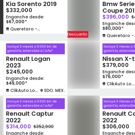
Kia Sorento 2019
Bmw Serie
$332,000
Coupe 201
o
$396,000
Enganche desde:
$
$67,000*
Enganche des
$80,000*
Queretaro - La Capilla
Descuento
Queretaro - La Capilla
Incluye 3 meses o 5000 km de
Incluye 3 meses o
garantía, extensible a 1 año*
garantía, extensibl
Renault Logan
Nissan X-t
2023
$379,000
$245,000
Enganche des
$76,000*
Enganche desde:
$49,000*
ClikAuto Lomas Verdes
ClikAuto Lomas Verdes
EDO. MEX.
Incluye 3 meses o 5000 km de
Incluye 3 meses o
garantía, extensible a 1 año*
garantía, extensibl
Renault Captur
Renault C
2022
2022
$314,000
$306,000
$352,900
Enganche desde:
Enganche des