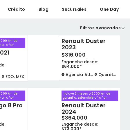
Crédito
Blog
Sucursales
One Day
Filtros avanzados
Renault Duster
 5000 km de
e a 1 año*
2023
021
$316,000
Enganche desde:
de:
$64,000*
Agencia AUTOCOM
Querétaro
EDO. MEX.
 5000 km de
Incluye 3 meses o 5000 km de
e a 1 año*
garantía, extensible a 1 año*
go 8 Pro
Renault Duster
2024
$364,000
de:
Enganche desde:
$73,000*