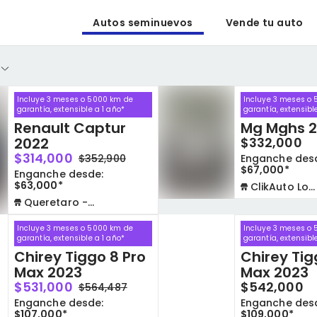
Autos seminuevos
Vende tu auto
Incluye 3 meses o 5000 km de
Incluye 3 meses o
garantía, extensible a 1 año*
garantía, extensibl
Renault Captur
Mg Mghs 2
2022
$332,000
$314,000
$352,900
Enganche des
$67,000*
Enganche desde:
$63,000*
ClikAuto Lomas Verdes
Queretaro - La Capilla
Incluye 3 meses o 5000 km de
Incluye 3 meses o
garantía, extensible a 1 año*
garantía, extensibl
Chirey Tiggo 8 Pro
Chirey Tig
Max 2023
Max 2023
$531,000
$542,000
$564,487
Enganche desde:
Enganche des
$107,000*
$109,000*