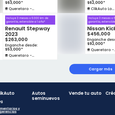
$63,000*
$62,000*
Queretaro - La Capilla
ClikAuto Lomas Verdes
Incluye 3 meses o 5000 km de
Incluye 3 meses o
garantía, extensible a 1 año*
garantía, extensibl
Renault Stepway
Nissan Kic
2023
$456,000
$263,000
Enganche des
$92,000*
Enganche desde:
$53,000*
Queretaro - La Capilla
Queretaro - La Capilla
Cargar más
likAuto
Autos
Vende tu auto
Cré
seminuevos
og
mentarios y
gerencias