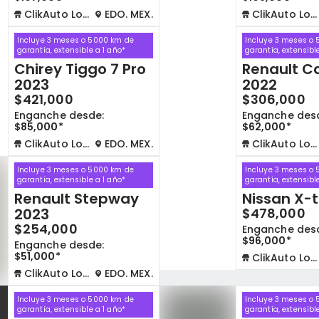
ClikAuto Lomas Verdes
EDO. MEX.
ClikAuto Lomas Verdes
Incluye 3 meses o 5000 km de
Incluye 3 meses o
garantía, extensible a 1 año*
garantía, extensibl
Chirey Tiggo 7 Pro
Renault C
2023
2022
$421,000
$306,000
Enganche desde:
Enganche des
$85,000*
$62,000*
ClikAuto Lomas Verdes
EDO. MEX.
ClikAuto Lomas Verdes
Incluye 3 meses o 5000 km de
Incluye 3 meses o
garantía, extensible a 1 año*
garantía, extensibl
Renault Stepway
Nissan X-t
2023
$478,000
$254,000
Enganche des
$96,000*
Enganche desde:
$51,000*
ClikAuto Lomas Verdes
ClikAuto Lomas Verdes
EDO. MEX.
Incluye 3 meses o 5000 km de
Incluye 3 meses o
garantía, extensible a 1 año*
garantía, extensibl