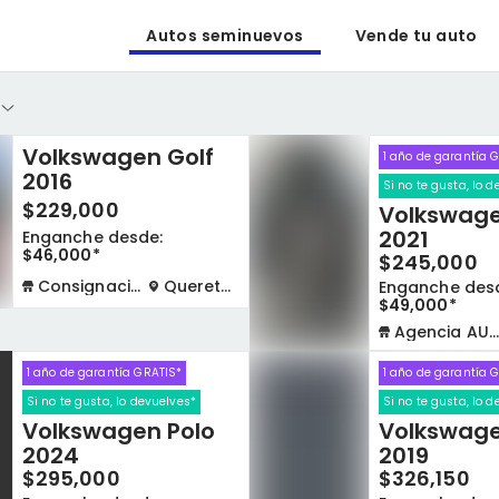
Autos seminuevos
Vende tu auto
Volkswagen Golf
1 año de garantía 
2016
Si no te gusta, lo 
$229,000
Volkswage
2021
Enganche desde:
$46,000*
$245,000
Consignación virtual
Queretaro
Enganche des
$49,000*
Agencia AUTOCOM
1 año de garantía GRATIS*
1 año de garantía 
Si no te gusta, lo devuelves*
Si no te gusta, lo 
Volkswagen Polo
Volkswage
2024
2019
o
$295,000
$326,150