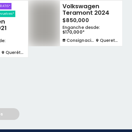
Volkswagen
GRATIS*
Teramont 2024
devuelves*
$850,000
en
21
Enganche desde:
$170,000*
Consignación virtual
Queretaro
de:
Querétaro
os