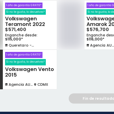
1 año de garantía GRATIS*
1 año de garantía 
Si no te gusta, lo devuelves*
Si no te gusta, lo 
Volkswagen
Volkswag
Teramont 2022
Amarok 20
$571,400
$576,700
Enganche desde:
Enganche des
$115,000*
$116,000*
Queretaro - La Capilla
Agencia AUTOCOM
1 año de garantía GRATIS*
Si no te gusta, lo devuelves*
Volkswagen Vento
o
2015
Agencia AUTOCOM
CDMX
Fin de resultad