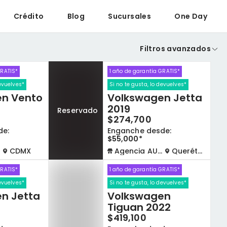
Crédito
Blog
Sucursales
One Day
Filtros avanzados
GRATIS*
1 año de garantía GRATIS*
devuelves*
Si no te gusta, lo devuelves*
n Vento
Volkswagen Jetta
2019
Reservado
$274,700
de:
Enganche desde:
$55,000*
CDMX
Agencia AUTOCOM
Querétaro
GRATIS*
1 año de garantía GRATIS*
devuelves*
Si no te gusta, lo devuelves*
n Jetta
Volkswagen
Tiguan 2022
$419,100