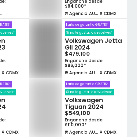
de:
Enganche desde:
$84,000*
Agencia AUTOCOM
CDMX
GRATIS*
1 año de garantía GRATIS*
devuelves*
Si no te gusta, lo devuelves*
en
Volkswagen Jetta
23
Gli 2024
$479,100
de:
Enganche desde:
$96,000*
CDMX
Agencia AUTOCOM
CDMX
GRATIS*
1 año de garantía GRATIS*
devuelves*
Si no te gusta, lo devuelves*
en
Volkswagen
24
Tiguan 2024
$549,100
de:
Enganche desde:
$110,000*
CDMX
Agencia AUTOCOM
CDMX