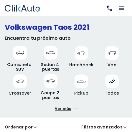
Volkswagen Taos 2021
Encuentra tu próximo auto
Camioneta 
Sedan 4 
Hatchback
Van
SUV
puertas
Coupe 2 
Crossover
Pickup
Todos
puertas
Ver más
Precio mínimo
Precio máximo
Ordenar por
Filtros avanzados
A crédito
De contado