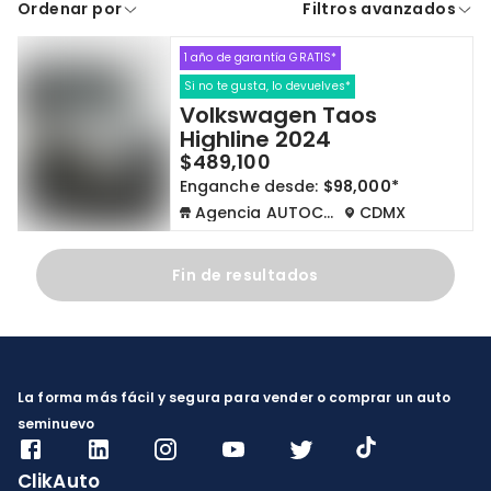
Ordenar por
Filtros avanzados
A crédito
De contado
1 año de garantía GRATIS*
Cdmx y Edo Mex
Querétaro
Si no te gusta, lo devuelves*
Volkswagen Taos
Con garantía
Negociar precio
Highline 2024
$489,100
Enganche desde:
$98,000*
Borrar todo
Ver autos
Agencia AUTOCOM
CDMX
Fin de resultados
La forma más fácil y segura para vender o comprar un auto
seminuevo
ClikAuto