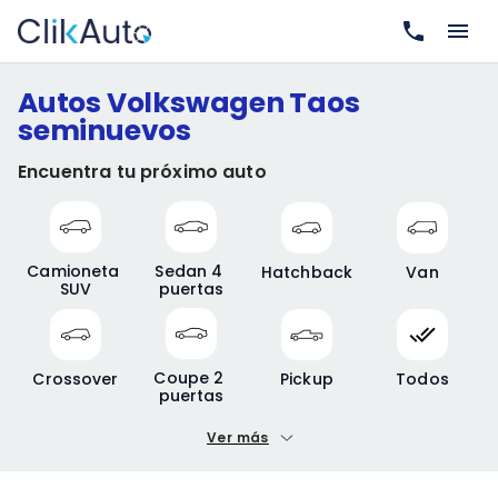
Autos Volkswagen Taos
seminuevos
Encuentra tu próximo auto
Camioneta 
Sedan 4 
Hatchback
Van
SUV
puertas
Coupe 2 
Crossover
Pickup
Todos
puertas
Ver más
Precio mínimo
Precio máximo