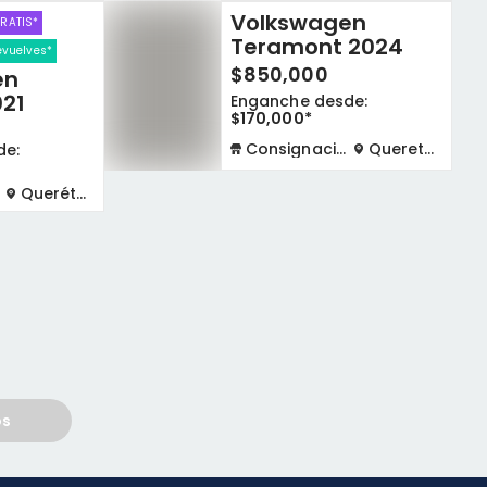
Volkswagen
GRATIS*
Teramont 2024
devuelves*
$850,000
en
21
Enganche desde:
$170,000*
Consignación virtual
Queretaro
de:
Querétaro
os