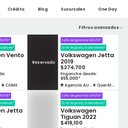
Crédito
Blog
Sucursales
One Day
Filtros avanzados
GRATIS*
1 año de garantía GRATIS*
devuelves*
Si no te gusta, lo devuelves*
n Vento
Volkswagen Jetta
2019
Reservado
$274,700
de:
Enganche desde:
$55,000*
CDMX
Agencia AUTOCOM
Querétaro
GRATIS*
1 año de garantía GRATIS*
devuelves*
Si no te gusta, lo devuelves*
n Jetta
Volkswagen
Tiguan 2022
$419,100