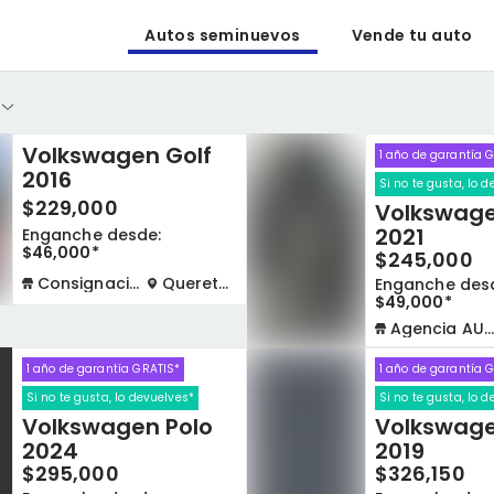
Autos seminuevos
Vende tu auto
Volkswagen Golf
1 año de garantía 
2016
Si no te gusta, lo 
$229,000
Volkswage
2021
Enganche desde:
$46,000*
$245,000
Consignación virtual
Queretaro
Enganche des
$49,000*
Agencia AUTOCOM
1 año de garantía GRATIS*
1 año de garantía 
Si no te gusta, lo devuelves*
Si no te gusta, lo 
Volkswagen Polo
Volkswage
2024
2019
o
$295,000
$326,150