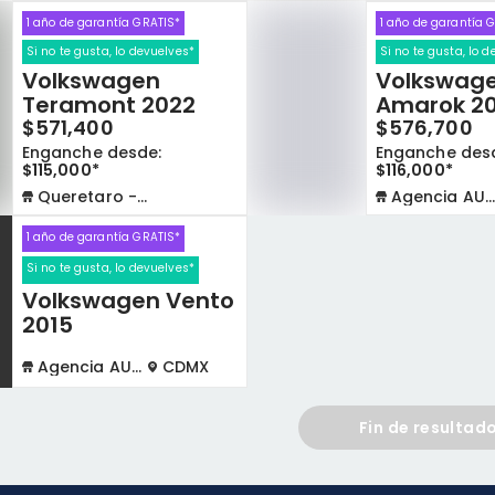
1 año de garantía GRATIS*
1 año de garantía 
Si no te gusta, lo devuelves*
Si no te gusta, lo 
Volkswagen
Volkswag
Teramont 2022
Amarok 20
$571,400
$576,700
Enganche desde:
Enganche des
$115,000*
$116,000*
Queretaro - La Capilla
Agencia AUTOCOM
1 año de garantía GRATIS*
Si no te gusta, lo devuelves*
Volkswagen Vento
o
2015
Agencia AUTOCOM
CDMX
Fin de resultad