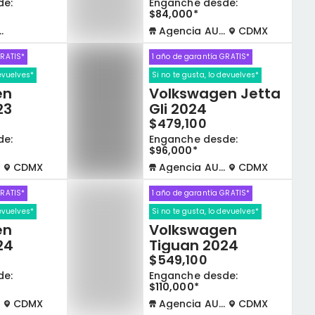
de:
Enganche desde:
$84,000*
Agencia AUTOCOM
CDMX
GRATIS*
1 año de garantía GRATIS*
devuelves*
Si no te gusta, lo devuelves*
en
Volkswagen Jetta
23
Gli 2024
$479,100
de:
Enganche desde:
$96,000*
CDMX
Agencia AUTOCOM
CDMX
GRATIS*
1 año de garantía GRATIS*
devuelves*
Si no te gusta, lo devuelves*
en
Volkswagen
24
Tiguan 2024
$549,100
de:
Enganche desde:
$110,000*
CDMX
Agencia AUTOCOM
CDMX