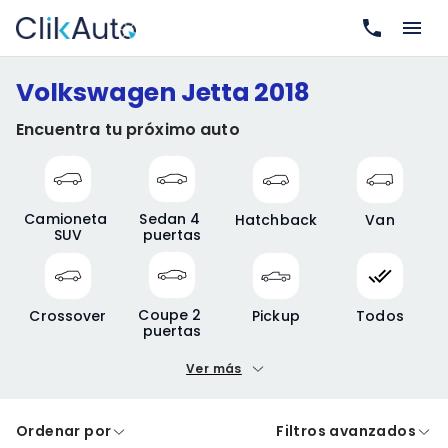
Volkswagen Jetta 2018
Encuentra tu próximo auto
Camioneta 
Sedan 4 
Hatchback
Van
SUV
puertas
Coupe 2 
Crossover
Pickup
Todos
puertas
Ver más
Precio mínimo
Precio máximo
Ordenar por
Filtros avanzados
A crédito
De contado