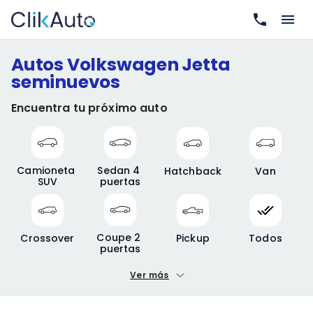
Autos Volkswagen Jetta
seminuevos
Encuentra tu próximo auto
Camioneta 
Sedan 4 
Hatchback
Van
SUV
puertas
Coupe 2 
Crossover
Pickup
Todos
puertas
Ver más
Precio mínimo
Precio máximo