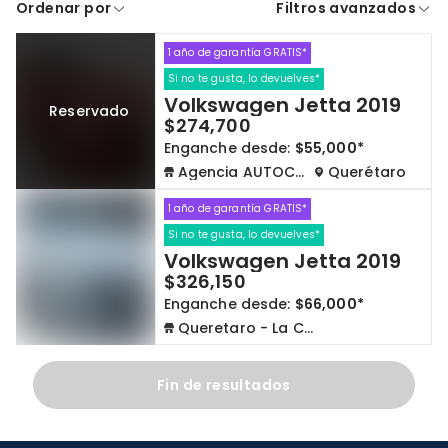
Ordenar por
Filtros avanzados
A crédito
De contado
1 año de garantía GRATIS*
Cdmx y Edo Mex
Querétaro
Si no te gusta, lo devuelves*
Volkswagen Jetta 2019
Reservado
Con garantía
Negociar precio
$274,700
Enganche desde:
$55,000*
Agencia AUTOCOM
Querétaro
Borrar todo
Ver autos
1 año de garantía GRATIS*
Si no te gusta, lo devuelves*
Volkswagen Jetta 2019
$326,150
Enganche desde:
$66,000*
Queretaro - La Capilla
Fin de resultados