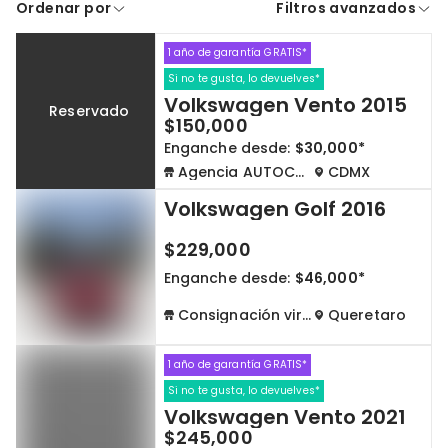
Ordenar por
Filtros avanzados
A crédito
De contado
1 año de garantía GRATIS*
Cdmx y Edo Mex
Querétaro
Si no te gusta, lo devuelves*
Volkswagen Vento 2015
Reservado
Con garantía
Negociar precio
$150,000
Enganche desde:
$30,000*
Agencia AUTOCOM
CDMX
Borrar todo
Ver autos
Volkswagen Golf 2016
$229,000
Enganche desde:
$46,000*
Consignación virtual
Queretaro
1 año de garantía GRATIS*
Si no te gusta, lo devuelves*
Volkswagen Vento 2021
$245,000