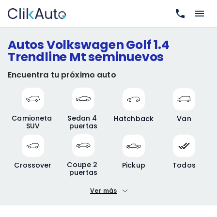
Autos Volkswagen Golf 1.4
Trendline Mt seminuevos
Encuentra tu próximo auto
Camioneta 
Sedan 4 
Hatchback
Van
SUV
puertas
Coupe 2 
Crossover
Pickup
Todos
puertas
Ver más
Precio mínimo
Precio máximo