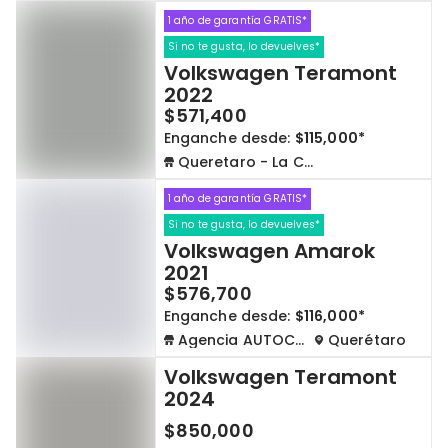
1 año de garantía GRATIS*
Si no te gusta, lo devuelves*
Volkswagen Teramont
2022
$571,400
Enganche desde:
$115,000*
Queretaro - La Capilla
1 año de garantía GRATIS*
Si no te gusta, lo devuelves*
Volkswagen Amarok
2021
$576,700
Enganche desde:
$116,000*
Agencia AUTOCOM
Querétaro
Volkswagen Teramont
2024
$850,000