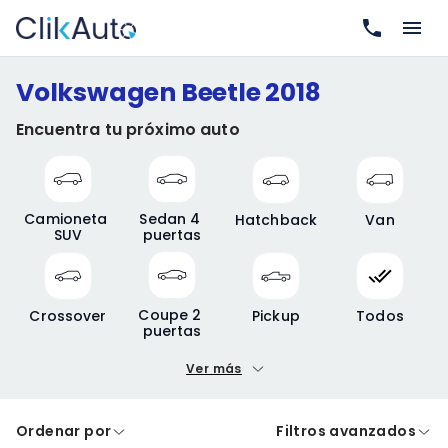
Volkswagen Beetle 2018
Encuentra tu próximo auto
Camioneta 
Sedan 4 
Hatchback
Van
SUV
puertas
Coupe 2 
Crossover
Pickup
Todos
puertas
Ver más
Precio mínimo
Precio máximo
Ordenar por
Filtros avanzados
A crédito
De contado